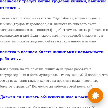
военкомат требует копию трудовой книжки, выписки
из пенси...
Также насторожило меня вот это "где работал, копию трудовой
книжки (трудовых договоров)" и "выписка из лицевого счёта
застрахованного в пенсионном фонде", зачем им знать работал ли я
официально и где? Если я скрою наличие трудовой книжки и тем
самым выписки из лицевого счёта застрахованного в пенсио
пометка в военном билете лишит меня возможности
работать ...
Как я понимаю эта пометка лишит меня права работать в
госучреждениях и быть муниципальным служащим? И вообще, что
это за изменения такие и как это на практике выдачи военных
билетов отразится? Возможно ли избежать этой пометки?
России
Мы в
Должен ли я писать объяснительную в военкомате?
Бесплатная
8 (800) 775-35-89
консультация
Должен ли я писать объяснительную или ссылаться на ст. 51