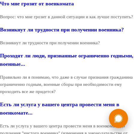
Что мне грозит от военкомата
Вопрос: что мне грозит в данной ситуации и как лучше поступить?
Возникнут ли трудности при получении военника?
Возникнут ли трудности при получении военника?
Проходят ли люди, признанные ограниченно годными,
военные...
Правильно ли я понимаю, что даже в случае признания гражданина
ограниченно годным, военные сборы при необходимости ему
проходить все же придется?
Есть ли услуга у вашего центра провести меня в
России
Мы в
военкомате...
Бесплатная
8 (800) 775-35-89
Есть ли услуга у вашего центра провести меня в военкомате до
консультация
получения "чистого военника" (изменения в законодательстве от