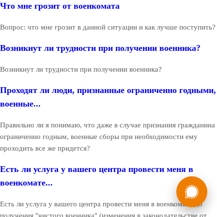
Что мне грозит от военкомата
Вопрос: что мне грозит в данной ситуации и как лучше поступить?
Возникнут ли трудности при получении военника?
Возникнут ли трудности при получении военника?
Проходят ли люди, признанные ограниченно годными,
военные...
Правильно ли я понимаю, что даже в случае признания гражданина
ограниченно годным, военные сборы при необходимости ему
проходить все же придется?
Есть ли услуга у вашего центра провести меня в
России
Мы в
военкомате...
Бесплатная
8 (800) 775-35-89
Есть ли услуга у вашего центра провести меня в военкомате до
консультация
получения "чистого военника" (изменения в законодательстве от