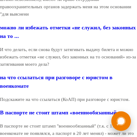
правоохранительных органов задержать меня на этом основании
"для выяснени
можно ли избежать отметки «не служил, без законных
на то ...
И что делать, если снова будут затягивать выдачу билета и можно
избежать отметки «не служил, без законных на то оснований» из-за
затягивания моего дела?
на что ссылаться при разговоре с юристом в
военкомате
Подскажите на что ссылаться (КоАП) при разговоре с юристом.
В паспорте не стоит штамп «военнообязанный»
России
Мы в
Бесплатная
В паспорте не стоит штамп "военнообязанный" (т.к. с 17 лет в
8 (800) 775-35-89
консультация
военкомате не появлялся, а паспорт в 20 лет менял) - может ли это