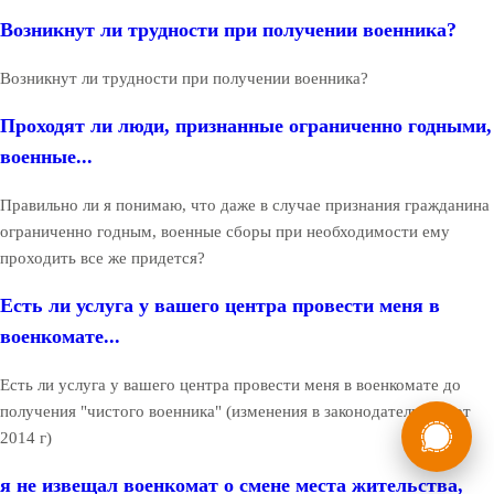
Возникнут ли трудности при получении военника?
Возникнут ли трудности при получении военника?
Проходят ли люди, признанные ограниченно годными,
военные...
Правильно ли я понимаю, что даже в случае признания гражданина
ограниченно годным, военные сборы при необходимости ему
проходить все же придется?
Есть ли услуга у вашего центра провести меня в
военкомате...
Есть ли услуга у вашего центра провести меня в военкомате до
России
получения "чистого военника" (изменения в законодательстве от
Мы в
2014 г)
Бесплатная
8 (800) 775-35-89
консультация
я не извещал военкомат о смене места жительства,