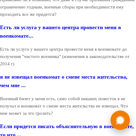
ограниченно годным, военные сборы при необходимости ему
проходить все же придется?
Есть ли услуга у вашего центра провести меня в
военкомате...
Есть ли услуга у вашего центра провести меня в военкомате до
получения "чистого военника" (изменения в законодательстве от
2014 г)
я не извещал военкомат о смене места жительства,
чем мне ...
Военный билет у меня есть, само собой никаких повесток я не
получал и военкомат о смене места жительства не извещал. Что
России
мне может за это грозить?
Мы в
Бесплатная
Если придется писать объяснительную в военкомате,
8 (800) 775-35-89
консультация
то что ...