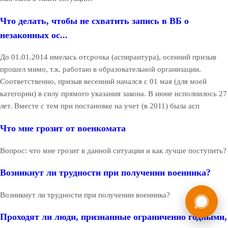
Что делать, чтобы не схватить запись в ВБ о
незаконных ос...
До 01.01.2014 имелась отсрочка (аспирантура), осенний призыв
прошел мимо, т.к. работаю в образовательной организации.
Соответственно, призыв весенний начался с 01 мая (для моей
категории) в силу прямого указания закона. В июне исполнилось 27
лет. Вместе с тем при постановке на учет (в 2011) была асп
Что мне грозит от военкомата
Вопрос: что мне грозит в данной ситуации и как лучше поступить?
Возникнут ли трудности при получении военника?
России
Мы в
Возникнут ли трудности при получении военника?
Бесплатная
8 (800) 775-35-89
Проходят ли люди, признанные ограниченно годными,
консультация