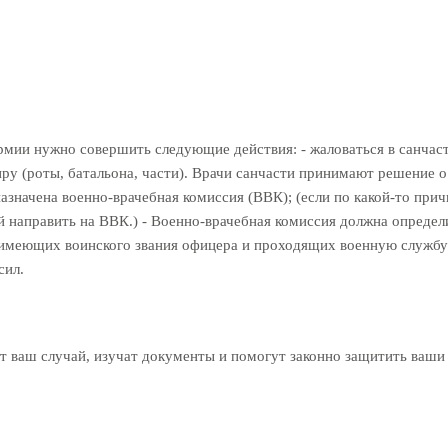
рмии нужно совершить следующие действия: - жаловаться в санчаст
у (роты, батальона, части). Врачи санчасти принимают решение о н
назначена военно-врачебная комиссия (ВВК); (если по какой-то пр
 направить на ВВК.) - Военно-врачебная комиссия должна определи
 имеющих воинского звания офицера и проходящих военную службу п
сил.
 ваш случай, изучат документы и помогут законно защитить ваши 