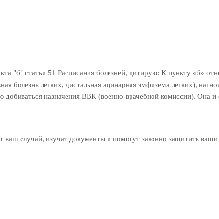
кта "б" статьи 51 Расписания болезней, цитирую: К пункту «б» отн
ная болезнь легких, дистальная ацинарная эмфизема легких), нагно
ую добиваться назначения ВВК (военно-врачебной комиссии). Она и 
 ваш случай, изучат документы и помогут законно защитить ваши 