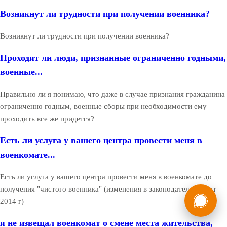
Возникнут ли трудности при получении военника?
Возникнут ли трудности при получении военника?
Проходят ли люди, признанные ограниченно годными,
военные...
Правильно ли я понимаю, что даже в случае признания гражданина
ограниченно годным, военные сборы при необходимости ему
проходить все же придется?
Есть ли услуга у вашего центра провести меня в
военкомате...
Есть ли услуга у вашего центра провести меня в военкомате до
России
получения "чистого военника" (изменения в законодательстве от
Мы в
2014 г)
Бесплатная
8 (800) 775-35-89
консультация
я не извещал военкомат о смене места жительства,