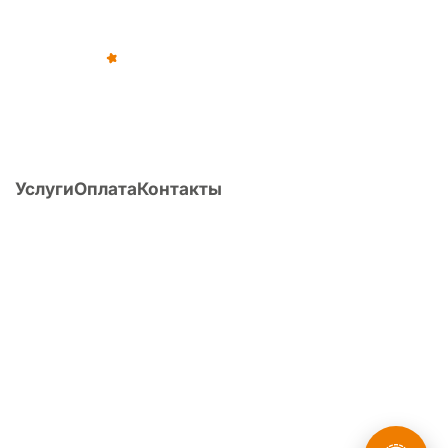
©
2012
–
2026
,
«Армейка Net»
ИП Коньяков Сергей Дмитриевич
ИНН
540110257752
· ОГРНИП
315547600053812
Услуги
Оплата
Контакты
О компании
Статьи
Вопрос/ответ
Поиск по Расписанию болезней
Расчет ИМТ
Перечень заболеваний и армия
Публикации
Форум
8 (800) 775-35-89
Головной офис:
г. Новосибирск, ул. Фрунзе, д. 86, оф. 201
России
Мы в
О компании
·
Наша команда
·
Политика конфиденциальности
·
Пользовательское