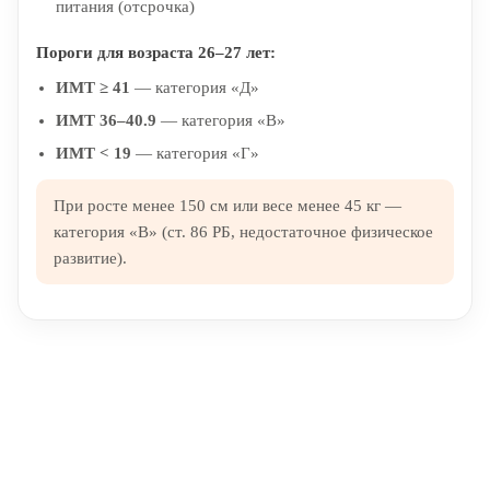
питания (отсрочка)
Пороги для возраста 26–27 лет:
ИМТ ≥ 41
— категория «Д»
ИМТ 36–40.9
— категория «В»
ИМТ < 19
— категория «Г»
При росте менее 150 см или весе менее 45 кг —
категория «В» (ст. 86 РБ, недостаточное физическое
развитие).
Обратите внимание — все решения, связанные с
освобождением от призыва, зачислением в запас или
отсрочкой от военной службы, принимаются только
призывной комиссией (военкоматом).