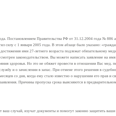
да. Постановлением Правительства РФ от 31.12.2004 года № 886 аб
ил силу с 1 января 2005 года. В этом абзаце было указано: «граж
до достижения ими 27-летнего возраста подлежат обязательному мед
усмотрен законодательством. Вы можете написать заявление на имя
яния здоровья. Но это не обяжет провести в отношении Вас мед. п
ужбу и о зачислении в запас. При отмене этого решения в судебно
 месяцев со дня, когда ему стало известно о нарушении его прав и 
и заявления. Причины пропуска срока выясняются в предварительно
 ваш случай, изучат документы и помогут законно защитить ваши 