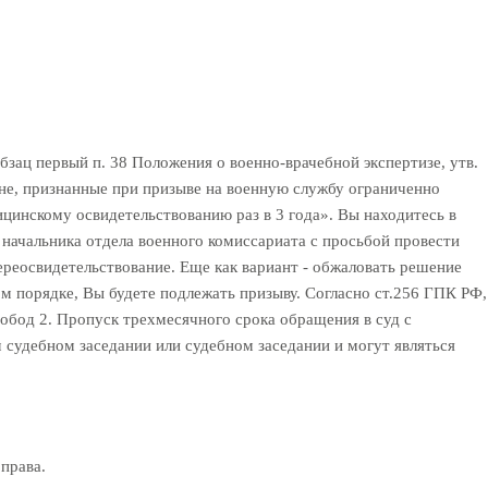
зац первый п. 38 Положения о военно-врачебной экспертизе, утв.
дане, признанные при призыве на военную службу ограниченно
ицинскому освидетельствованию раз в 3 года». Вы находитесь в
 начальника отдела военного комиссариата с просьбой провести
ереосвидетельствование. Еще как вариант - обжаловать решение
м порядке, Вы будете подлежать призыву. Согласно ст.256 ГПК РФ,
свобод 2. Пропуск трехмесячного срока обращения в суд с
м судебном заседании или судебном заседании и могут являться
права.