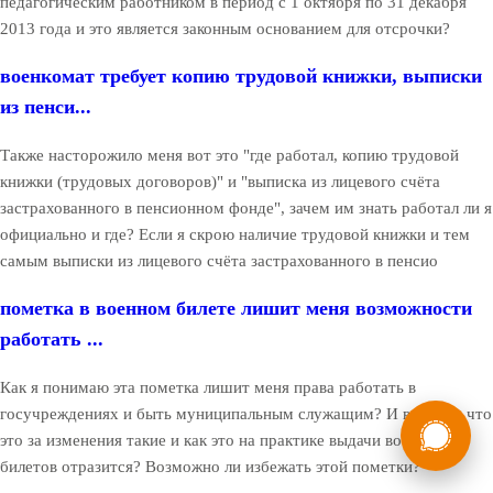
педагогическим работником в период с 1 октября по 31 декабря
2013 года и это является законным основанием для отсрочки?
военкомат требует копию трудовой книжки, выписки
из пенси...
Также насторожило меня вот это "где работал, копию трудовой
книжки (трудовых договоров)" и "выписка из лицевого счёта
застрахованного в пенсионном фонде", зачем им знать работал ли я
официально и где? Если я скрою наличие трудовой книжки и тем
самым выписки из лицевого счёта застрахованного в пенсио
пометка в военном билете лишит меня возможности
работать ...
Как я понимаю эта пометка лишит меня права работать в
России
Мы в
госучреждениях и быть муниципальным служащим? И вообще, что
это за изменения такие и как это на практике выдачи военных
Бесплатная
8 (800) 775-35-89
билетов отразится? Возможно ли избежать этой пометки?
консультация