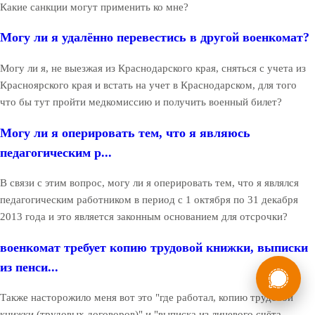
Какие санкции могут применить ко мне?
Могу ли я удалённо перевестись в другой военкомат?
Могу ли я, не выезжая из Краснодарского края, сняться с учета из
Красноярского края и встать на учет в Краснодарском, для того
что бы тут пройти медкомиссию и получить военный билет?
Могу ли я оперировать тем, что я являюсь
педагогическим р...
В связи с этим вопрос, могу ли я оперировать тем, что я являлся
педагогическим работником в период с 1 октября по 31 декабря
2013 года и это является законным основанием для отсрочки?
военкомат требует копию трудовой книжки, выписки
России
Мы в
из пенси...
Бесплатная
8 (800) 775-35-89
Также насторожило меня вот это "где работал, копию трудовой
консультация
книжки (трудовых договоров)" и "выписка из лицевого счёта