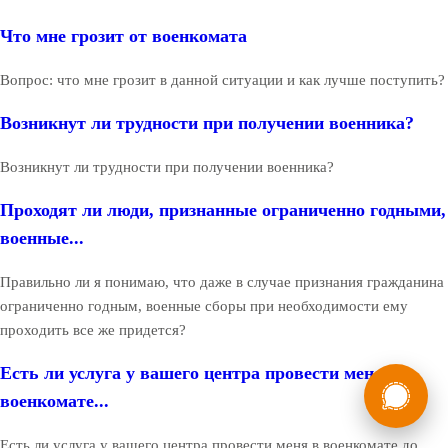
Что мне грозит от военкомата
Вопрос: что мне грозит в данной ситуации и как лучше поступить?
Возникнут ли трудности при получении военника?
Возникнут ли трудности при получении военника?
Проходят ли люди, признанные ограниченно годными,
военные...
Правильно ли я понимаю, что даже в случае признания гражданина
ограниченно годным, военные сборы при необходимости ему
проходить все же придется?
Есть ли услуга у вашего центра провести меня в
России
Мы в
военкомате...
Бесплатная
8 (800) 775-35-89
консультация
Есть ли услуга у вашего центра провести меня в военкомате до