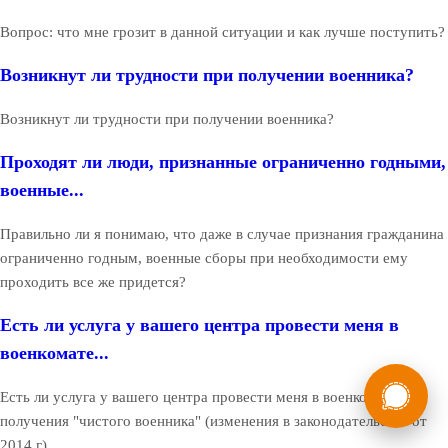
Вопрос: что мне грозит в данной ситуации и как лучше поступить?
Возникнут ли трудности при получении военника?
Возникнут ли трудности при получении военника?
Проходят ли люди, признанные ограниченно годными,
военные...
Правильно ли я понимаю, что даже в случае признания гражданина
ограниченно годным, военные сборы при необходимости ему
проходить все же придется?
Есть ли услуга у вашего центра провести меня в
военкомате...
России
Мы в
Есть ли услуга у вашего центра провести меня в военкомате до
Бесплатная
8 (800) 775-35-89
получения "чистого военника" (изменения в законодательстве от
консультация
2014 г)