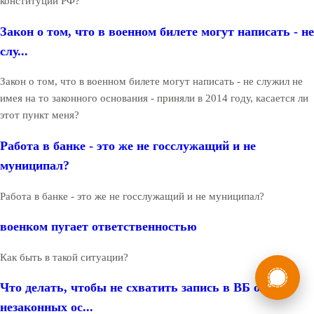
конституции РФ?
Закон о том, что в военном билете могут написать - не
слу...
Закон о том, что в военном билете могут написать - не служил не
имея на то законного основания - приняли в 2014 году, касается ли
этот пункт меня?
Работа в банке - это же не госслужащий и не
муниципал?
Работа в банке - это же не госслужащий и не муниципал?
военком пугает ответственностью
Как быть в такой ситуации?
России
Мы в
Что делать, чтобы не схватить запись в ВБ о
Бесплатная
8 (800) 775-35-89
консультация
незаконных ос...