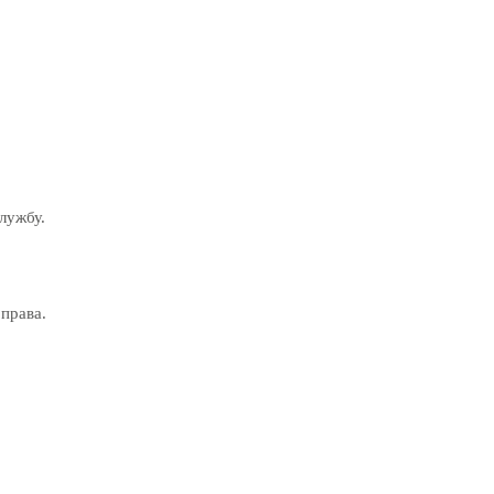
лужбу.
права.