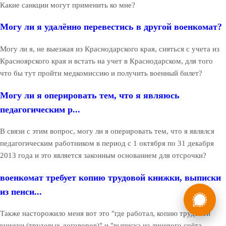
Какие санкции могут применить ко мне?
Могу ли я удалённо перевестись в другой военкомат?
Могу ли я, не выезжая из Краснодарского края, сняться с учета из
Красноярского края и встать на учет в Краснодарском, для того
что бы тут пройти медкомиссию и получить военный билет?
Могу ли я оперировать тем, что я являюсь
педагогическим р...
В связи с этим вопрос, могу ли я оперировать тем, что я являлся
педагогическим работником в период с 1 октября по 31 декабря
2013 года и это является законным основанием для отсрочки?
военкомат требует копию трудовой книжки, выписки
России
Мы в
из пенси...
Бесплатная
8 (800) 775-35-89
Также насторожило меня вот это "где работал, копию трудовой
консультация
книжки (трудовых договоров)" и "выписка из лицевого счёта