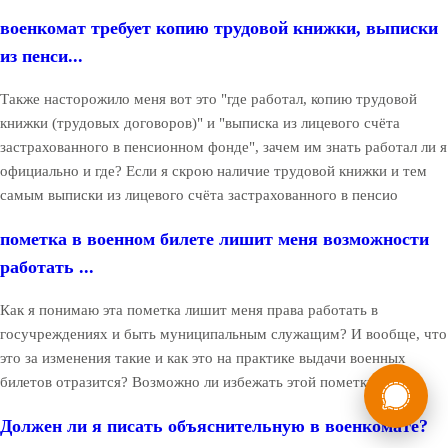
военкомат требует копию трудовой книжки, выписки
из пенси...
Также насторожило меня вот это "где работал, копию трудовой
книжки (трудовых договоров)" и "выписка из лицевого счёта
застрахованного в пенсионном фонде", зачем им знать работал ли я
официально и где? Если я скрою наличие трудовой книжки и тем
самым выписки из лицевого счёта застрахованного в пенсио
пометка в военном билете лишит меня возможности
работать ...
Как я понимаю эта пометка лишит меня права работать в
госучреждениях и быть муниципальным служащим? И вообще, что
это за изменения такие и как это на практике выдачи военных
России
Мы в
билетов отразится? Возможно ли избежать этой пометки?
Бесплатная
8 (800) 775-35-89
Должен ли я писать объяснительную в военкомате?
консультация