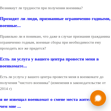
Возникнут ли трудности при получении военника?
Проходят ли люди, признанные ограниченно годными,
военные...
Правильно ли я понимаю, что даже в случае признания гражданина
ограниченно годным, военные сборы при необходимости ему
проходить все же придется?
Есть ли услуга у вашего центра провести меня в
военкомате...
Есть ли услуга у вашего центра провести меня в военкомате до
получения "чистого военника" (изменения в законодательстве от
2014 г)
России
Мы в
я не извещал военкомат о смене места жительства,
Бесплатная
8 (800) 775-35-89
консультация
чем мне ...