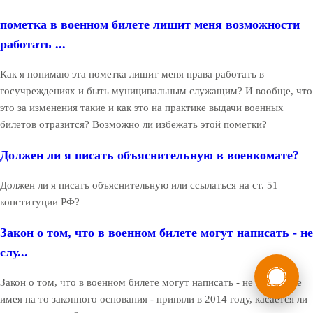
пометка в военном билете лишит меня возможности
работать ...
Как я понимаю эта пометка лишит меня права работать в
госучреждениях и быть муниципальным служащим? И вообще, что
это за изменения такие и как это на практике выдачи военных
билетов отразится? Возможно ли избежать этой пометки?
Должен ли я писать объяснительную в военкомате?
Должен ли я писать объяснительную или ссылаться на ст. 51
конституции РФ?
Закон о том, что в военном билете могут написать - не
слу...
России
Мы в
Закон о том, что в военном билете могут написать - не служил не
Бесплатная
8 (800) 775-35-89
консультация
имея на то законного основания - приняли в 2014 году, касается ли