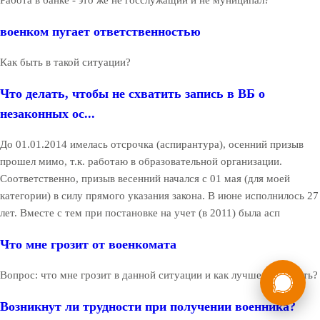
Работа в банке - это же не госслужащий и не муниципал?
военком пугает ответственностью
Как быть в такой ситуации?
Что делать, чтобы не схватить запись в ВБ о
незаконных ос...
До 01.01.2014 имелась отсрочка (аспирантура), осенний призыв
прошел мимо, т.к. работаю в образовательной организации.
Соответственно, призыв весенний начался с 01 мая (для моей
категории) в силу прямого указания закона. В июне исполнилось 27
лет. Вместе с тем при постановке на учет (в 2011) была асп
Что мне грозит от военкомата
России
Мы в
Вопрос: что мне грозит в данной ситуации и как лучше поступить?
Бесплатная
8 (800) 775-35-89
Возникнут ли трудности при получении военника?
консультация