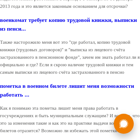
2013 года и это является законным основанием для отсрочки?
военкомат требует копию трудовой книжки, выписки
из пенси...
Также насторожило меня вот это "где работал, копию трудовой
книжки (трудовых договоров)" и "выписка из лицевого счёта
застрахованного в пенсионном фонде", зачем им знать работал ли я
официально и где? Если я скрою наличие трудовой книжки и тем
самым выписки из лицевого счёта застрахованного в пенсио
пометка в военном билете лишит меня возможности
работать ...
Как я понимаю эта пометка лишит меня права работать в
госучреждениях и быть муниципальным служащим? И вообще, что
России
Мы в
это за изменения такие и как это на практике выдачи военных
Бесплатная
8 (800) 775-35-89
билетов отразится? Возможно ли избежать этой пометки?
консультация