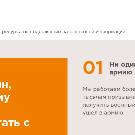
го ресурса не содержащим запрещённой информации
01
Ни оди
армию
н,
Мы работаем более
му
тысячам призывни
получить военный
ушел в армию.
ать с