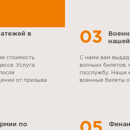
03
латежей в
Военн
нашей
ая стоимость
С нами вам выдад
цессе. Услуга
волчьих билетов,
после
госслужбу. Наши 
ении от призыва
военные билеты о
05
рмии по
Финан