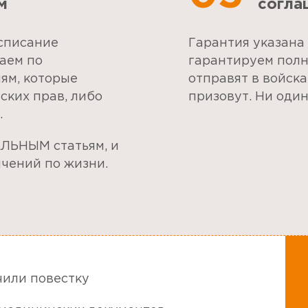
м
согла
списание
Гарантия указана 
аем по
гарантируем полн
иям, которые
отправят в войска
ских прав, либо
призовут. Ни оди
.
ЛЬНЫМ статьям, и
ичений по жизни.
чили повестку