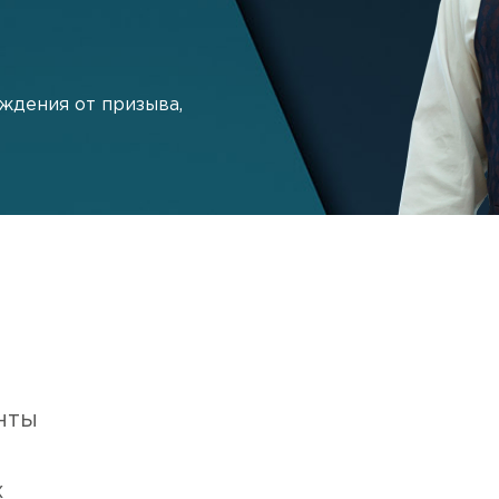
ждения от призыва,
нты
х