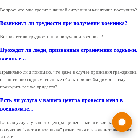
Вопрос: что мне грозит в данной ситуации и как лучше поступить?
Возникнут ли трудности при получении военника?
Возникнут ли трудности при получении военника?
Проходят ли люди, признанные ограниченно годными,
военные...
Правильно ли я понимаю, что даже в случае признания гражданина
ограниченно годным, военные сборы при необходимости ему
проходить все же придется?
Есть ли услуга у вашего центра провести меня в
военкомате...
России
Мы в
Есть ли услуга у вашего центра провести меня в военкомате до
Бесплатная
8 (800) 775-35-89
получения "чистого военника" (изменения в законодательстве от
консультация
2014 г)