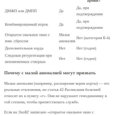
армии?
Да, при
ДМЖП или ДМПП
Да
подтверждении
Да, при
Комбинированный порок
Да
подтверждении
Открытое овальное окно с
Малая
Нет (категория Б-4)
мин. сбросом
аномалия
Дополнительная хорда
Нет
Нет (годен)
Следовая регургитация при
Нет
Нет (годен)
неизмененных створках
Почему с малой аномалией могут призвать
Малые аномалии (например, расширение корня аорты) — это
реальные отклонения, но статья 42 Расписания болезней
относит их к пункту «г». Они не нарушают гемодинамику в
той степени, чтобы препятствовать службе.
Если на ЭхоКГ написано «открытое овальное окно с