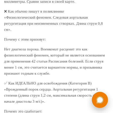
миллиметры. Сравни записи в своей карте.
❌
Как обычно пишут в поликлинике
«Физиологический феномен. Следовая аортальная
регургитация при неизмененных створках. Длина струи 0,8
см».
Почему с этим призовут:
Нет диагноза порока. Военкомат расценит это как
физиологический феномен, который не является основанием
для применения 42 статьи Расписания болезней. Если струя
менее 1 см, это считается вариантом нормы, и призывника
признают годным к службе.
✅
Как ИДЕАЛЬНО для освобождения (Категория В)
«
Врожденный порок сердца
. Аортальная
регургитация 1
России
Мы в
степени
(длина струи 1,2 см, максимальная скорость струи в
начале диастолы 3 м/с)».
Бесплатная
8 (800) 775-35-89
консультация
Почему это сработает: