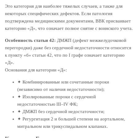
Это категория для наиболее тяжелых случаев, а также для
некоторых специфических дефектов. Если патология
подтверждена медицинскими документами, ВВК присваивает
категорию «Д», что означает полное снятие с воинского учета.
Особенность статьи 42:
ДМЖП (дефект межжелудочковой
перегородки) даже без сердечной недостаточности относится
к пункту «б» статьи 42, что по I графе означает категорию
«Д».
Основания для категории «Д»:
✦
Комбинированные или сочетанные пороки
(независимо от наличия недостаточности);
✦
Изолированные пороки с сердечной
недостаточностью III–IV ФК;
✦
ДМЖП без сердечной недостаточности;
✦
Регургитация 2 и большей степени на аортальном,
митральном или трикуспидальном клапанах.