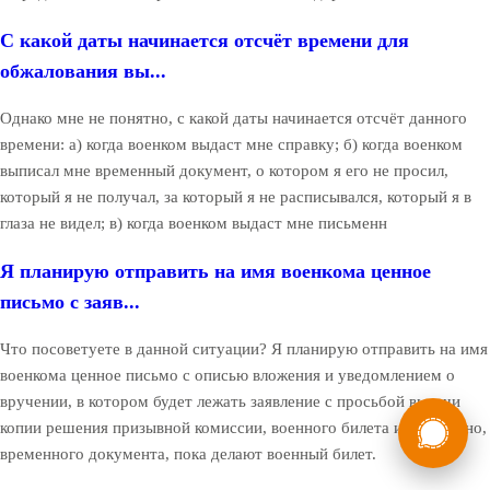
С какой даты начинается отсчёт времени для
обжалования вы...
Однако мне не понятно, с какой даты начинается отсчёт данного
времени: а) когда военком выдаст мне справку; б) когда военком
выписал мне временный документ, о котором я его не просил,
который я не получал, за который я не расписывался, который я в
глаза не видел; в) когда военком выдаст мне письменн
Я планирую отправить на имя военкома ценное
письмо с заяв...
Что посоветуете в данной ситуации? Я планирую отправить на имя
военкома ценное письмо с описью вложения и уведомлением о
вручении, в котором будет лежать заявление с просьбой выдачи
России
Мы в
копии решения призывной комиссии, военного билета и, возможно,
Бесплатная
временного документа, пока делают военный билет.
8 (800) 775-35-89
консультация