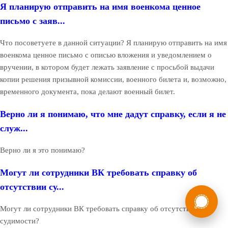
Я планирую отправить на имя военкома ценное
письмо с заяв...
Что посоветуете в данной ситуации? Я планирую отправить на имя
военкома ценное письмо с описью вложения и уведомлением о
вручении, в котором будет лежать заявление с просьбой выдачи
копии решения призывной комиссии, военного билета и, возможно,
временного документа, пока делают военный билет.
Верно ли я понимаю, что мне дадут справку, если я не
служ...
Верно ли я это понимаю?
Могут ли сотрудники ВК требовать справку об
отсутствии су...
России
Мы в
Бесплатная
Могут ли сотрудники ВК требовать справку об отсутствии
8 (800) 775-35-89
консультация
судимости?