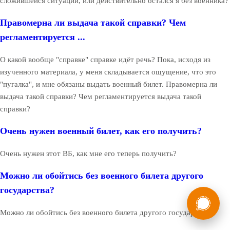
сложившейся ситуации, или действительно остался я без военника?
Правомерна ли выдача такой справки? Чем
регламентируется ...
О какой вообще "справке" справке идёт речь? Пока, исходя из
изученного материала, у меня складывается ощущение, что это
"пугалка", и мне обязаны выдать военный билет. Правомерна ли
выдача такой справки? Чем регламентируется выдача такой
справки?
Очень нужен военный билет, как его получить?
Очень нужен этот ВБ, как мне его теперь получить?
Можно ли обойтись без военного билета другого
государства?
России
Мы в
Бесплатная
Можно ли обойтись без военного билета другого государства?
8 (800) 775-35-89
консультация