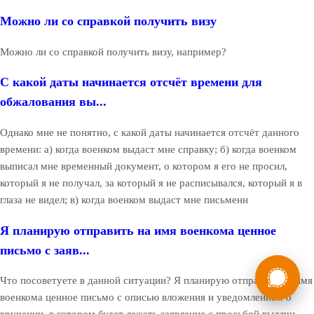
Можно ли со справкой получить визу
Можно ли со справкой получить визу, например?
С какой даты начинается отсчёт времени для
обжалования вы...
Однако мне не понятно, с какой даты начинается отсчёт данного
времени: а) когда военком выдаст мне справку; б) когда военком
выписал мне временный документ, о котором я его не просил,
который я не получал, за который я не расписывался, который я в
глаза не видел; в) когда военком выдаст мне письменн
Я планирую отправить на имя военкома ценное
письмо с заяв...
России
Мы в
Что посоветуете в данной ситуации? Я планирую отправить на имя
Бесплатная
8 (800) 775-35-89
военкома ценное письмо с описью вложения и уведомлением о
консультация