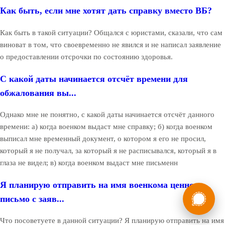
Как быть, если мне хотят дать справку вместо ВБ?
Как быть в такой ситуации? Общался с юристами, сказали, что сам
виноват в том, что своевременно не явился и не написал заявление
о предоставлении отсрочки по состоянию здоровья.
С какой даты начинается отсчёт времени для
обжалования вы...
Однако мне не понятно, с какой даты начинается отсчёт данного
времени: а) когда военком выдаст мне справку; б) когда военком
выписал мне временный документ, о котором я его не просил,
который я не получал, за который я не расписывался, который я в
глаза не видел; в) когда военком выдаст мне письменн
Я планирую отправить на имя военкома ценное
России
Мы в
письмо с заяв...
Бесплатная
8 (800) 775-35-89
консультация
Что посоветуете в данной ситуации? Я планирую отправить на имя