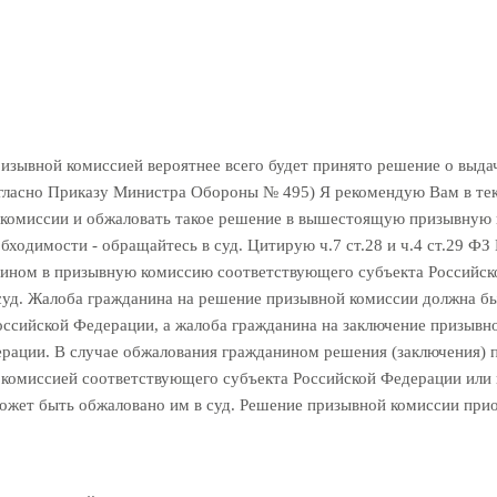
 призывной комиссией вероятнее всего будет принято решение о выд
согласно Приказу Министра Обороны № 495) Я рекомендую Вам в те
 комиссии и обжаловать такое решение в вышестоящую призывную 
ходимости - обращайтесь в суд. Цитирую ч.7 ст.28 и ч.4 ст.29 ФЗ
ином в призывную комиссию соответствующего субъекта Российско
уд. Жалоба гражданина на решение призывной комиссии должна быт
сийской Федерации, а жалоба гражданина на заключение призывной 
ации. В случае обжалования гражданином решения (заключения) п
комиссией соответствующего субъекта Российской Федерации или в
жет быть обжаловано им в суд. Решение призывной комиссии приос