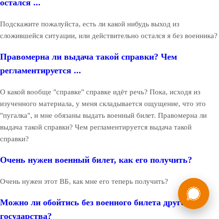
остался ...
Подскажите пожалуйста, есть ли какой нибудь выход из
сложившейся ситуации, или действительно остался я без военника?
Правомерна ли выдача такой справки? Чем
регламентируется ...
О какой вообще "справке" справке идёт речь? Пока, исходя из
изученного материала, у меня складывается ощущение, что это
"пугалка", и мне обязаны выдать военный билет. Правомерна ли
выдача такой справки? Чем регламентируется выдача такой
справки?
Очень нужен военный билет, как его получить?
Очень нужен этот ВБ, как мне его теперь получить?
России
Мы в
Бесплатная
Можно ли обойтись без военного билета другого
8 (800) 775-35-89
консультация
государства?