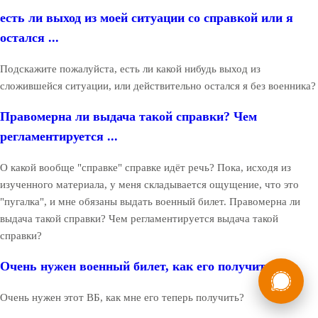
есть ли выход из моей ситуации со справкой или я
остался ...
Подскажите пожалуйста, есть ли какой нибудь выход из
сложившейся ситуации, или действительно остался я без военника?
Правомерна ли выдача такой справки? Чем
регламентируется ...
О какой вообще "справке" справке идёт речь? Пока, исходя из
изученного материала, у меня складывается ощущение, что это
"пугалка", и мне обязаны выдать военный билет. Правомерна ли
выдача такой справки? Чем регламентируется выдача такой
справки?
России
Очень нужен военный билет, как его получить?
Мы в
Бесплатная
8 (800) 775-35-89
Очень нужен этот ВБ, как мне его теперь получить?
консультация