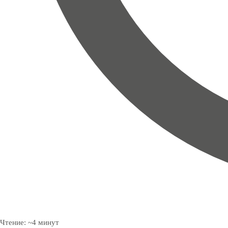
Чтение:
~
4
минут