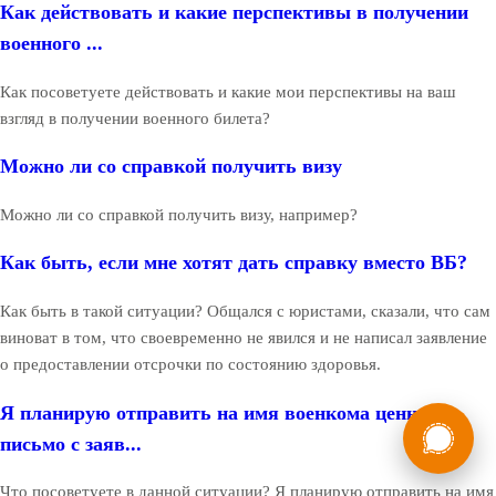
Как действовать и какие перспективы в получении
военного ...
Как посоветуете действовать и какие мои перспективы на ваш
взгляд в получении военного билета?
Можно ли со справкой получить визу
Можно ли со справкой получить визу, например?
Как быть, если мне хотят дать справку вместо ВБ?
Как быть в такой ситуации? Общался с юристами, сказали, что сам
виноват в том, что своевременно не явился и не написал заявление
о предоставлении отсрочки по состоянию здоровья.
Я планирую отправить на имя военкома ценное
России
Мы в
письмо с заяв...
Бесплатная
8 (800) 775-35-89
консультация
Что посоветуете в данной ситуации? Я планирую отправить на имя