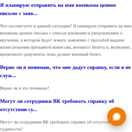
Я планирую отправить на имя военкома ценное
письмо с заяв...
Что посоветуете в данной ситуации? Я планирую отправить на имя
военкома ценное письмо с описью вложения и уведомлением о
вручении, в котором будет лежать заявление с просьбой выдачи
копии решения призывной комиссии, военного билета и, возможно,
временного документа, пока делают военный билет.
Верно ли я понимаю, что мне дадут справку, если я не
служ...
Верно ли я это понимаю?
Могут ли сотрудники ВК требовать справку об
отсутствии су...
России
Мы в
Бесплатная
Могут ли сотрудники ВК требовать справку об отсутствии
8 (800) 775-35-89
консультация
судимости?