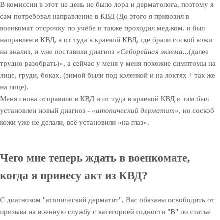
В комиссии в этот не день не было лора и дерматолога, поэтому я
сам потребовал направление в КВД (До этого я привозил в
военкомат отсрочку по учёбе и также проходил мед.ком. и был
направлен в КВД, а от туда в краевой КВД, где брали соскоб кожи
на анализ, и мне поставили диагноз
«Себорейная экзема...
(далее
трудно разобрать)», а сейчас у меня у меня похожие симптомы на
лице, груди, боках, (зимой были под коленкой и на локтях + так же
на лице).
Меня снова отправили в КВД и от туда в краевой КВД и там был
установлен новый диагноз -
«атопический дерматит»
, но соскоб
кожи уже не делали, всё установили «на глаз».
Чего мне теперь ждать в военкомате,
когда я принесу акт из КВД?
С диагнозом "атопический дерматит", Вас обязаны освободить от
призыва на военную службу с категорией годности "В" по статье