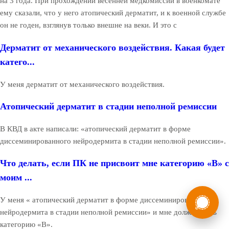
на 3 года. При прохождении весенней медкомиссии в военкомате
ему сказали, что у него атопический дерматит, и к военной службе
он не годен, взглянув только внешне на веки. И это с
Дерматит от механического воздействия. Какая будет
катего...
У меня дерматит от механического воздействия.
Атопический дерматит в стадии неполной ремиссии
В КВД в акте написали: «атопический дерматит в форме
диссеминированного нейродермита в стадии неполной ремиссии».
Что делать, если ПК не присвоит мне категорию «В» с
моим ...
России
Мы в
У меня « атопический дерматит в форме диссеминированного
Бесплатная
нейродермита в стадии неполной ремиссии» и мне должны дать
8 (800) 775-35-89
консультация
категорию «В».