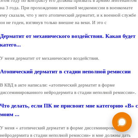
этом году по контракту его должны призвать в армию лейтенантом
на 3 года. При прохождении весенней медкомиссии в военкомате
ему сказали, что у него атопический дерматит, и к военной службе
он не годен, взглянув только внешне на веки. И это с
Дерматит от механического воздействия. Какая будет
катего...
У меня дерматит от механического воздействия.
Атопический дерматит в стадии неполной ремиссии
В КВД в акте написали: «атопический дерматит в форме
диссеминированного нейродермита в стадии неполной ремиссии».
Что делать, если ПК не присвоит мне категорию «В» с
моим ...
России
Мы в
Бесплатная
У меня « атопический дерматит в форме диссеминированного
8 (800) 775-35-89
консультация
нейродермита в стадии неполной ремиссии» и мне должны дать