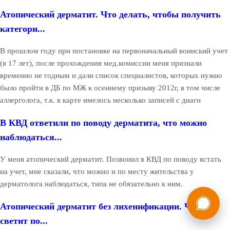
Атопический дерматит. Что делать, чтобы получить
категори...
В прошлом году при постановке на первоначальный воинский учет
(в 17 лет), после прохождения мед.комиссии меня признали
временно не годным и дали список специалистов, которых нужно
было пройти в ДБ по МЖ к осеннему призыву 2012г, в том числе
аллерголога, т.к. в карте имелось несколько записей с диагн
В КВД ответили по поводу дерматита, что можно
наблюдаться...
У меня атопический дерматит. Позвонил в КВД по поводу встать
на учет, мне сказали, что можно и по месту жительства у
дерматолога наблюдаться, типа не обязательно к ним.
России
Мы в
Атопический дерматит без лихенификации. Что мне
Бесплатная
8 (800) 775-35-89
консультация
светит по...