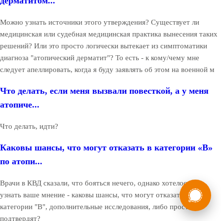
дерматитом...
Можно узнать источники этого утверждения? Существует ли
медицинская или судебная медицинская практика вынесения таких
решений? Или это просто логически вытекает из симптоматики
диагноза "атопический дерматит"? То есть - к кому/чему мне
следует апеллировать, когда я буду заявлять об этом на военной м
Что делать, если меня вызвали повесткой, а у меня
атопиче...
Что делать, идти?
Каковы шансы, что могут отказать в категории «В»
по атопи...
Врачи в КВД сказали, что бояться нечего, однако хотелось бы
России
Мы в
узнать ваше мнение - каковы шансы, что могут отказать в
Бесплатная
8 (800) 775-35-89
категории "В", дополнительные исследования, либо просто
консультация
подтвердят?