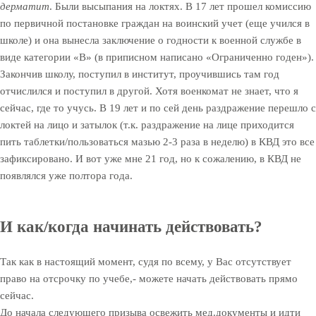
дерматит
. Были высыпания на локтях. В 17 лет прошел комиссию
по первичной постановке граждан на воинский учет (еще учился в
школе) и она вынесла заключение о годности к военной службе в
виде категории «В» (в приписном написано «Ограниченно годен»).
Закончив школу, поступил в институт, проучившись там год
отчислился и поступил в другой. Хотя военкомат не знает, что я
сейчас, где то учусь. В 19 лет и по сей день раздражение перешло с
локтей на лицо и затылок (т.к. раздражение на лице приходится
пить таблетки/пользоваться мазью 2-3 раза в неделю) в КВД это все
зафиксировано. И вот уже мне 21 год, но к сожалению, в КВД не
появлялся уже полтора года.
И как/когда начинать действовать?
Так как в настоящий момент, судя по всему, у Вас отсутствует
право на отсрочку по учебе,- можете начать действовать прямо
сейчас.
До начала следующего призыва освежить мед.документы и идти