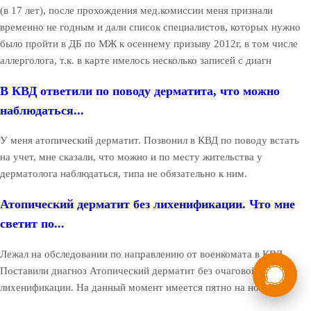
(в 17 лет), после прохождения мед.комиссии меня признали
временно не годным и дали список специалистов, которых нужно
было пройти в ДБ по МЖ к осеннему призыву 2012г, в том числе
аллерголога, т.к. в карте имелось несколько записей с диагн
В КВД ответили по поводу дерматита, что можно
наблюдаться...
У меня атопический дерматит. Позвонил в КВД по поводу встать
на учет, мне сказали, что можно и по месту жительства у
дерматолога наблюдаться, типа не обязательно к ним.
Атопический дерматит без лихенификации. Что мне
светит по...
Лежал на обследовании по направлению от военкомата в КВД.
России
Мы в
Поставили диагноз Атопический дерматит без очаговой
Бесплатная
лихенификации. На данный момент имеется пятно на ноге.
8 (800) 775-35-89
консультация