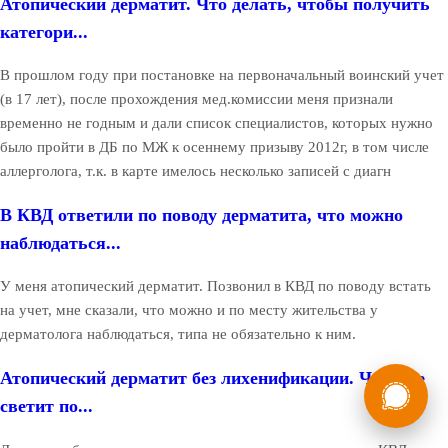
Атопический дерматит. Что делать, чтобы получить
категори...
В прошлом году при постановке на первоначальный воинский учет
(в 17 лет), после прохождения мед.комиссии меня признали
временно не годным и дали список специалистов, которых нужно
было пройти в ДБ по МЖ к осеннему призыву 2012г, в том числе
аллерголога, т.к. в карте имелось несколько записей с диагн
В КВД ответили по поводу дерматита, что можно
наблюдаться...
У меня атопический дерматит. Позвонил в КВД по поводу встать
на учет, мне сказали, что можно и по месту жительства у
дерматолога наблюдаться, типа не обязательно к ним.
России
Мы в
Атопический дерматит без лихенификации. Что мне
светит по...
Бесплатная
8 (800) 775-35-89
консультация