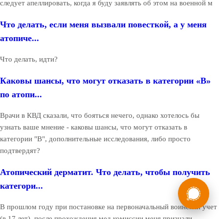
следует апеллировать, когда я буду заявлять об этом на военной м
Что делать, если меня вызвали повесткой, а у меня
атопиче...
Что делать, идти?
Каковы шансы, что могут отказать в категории «В»
по атопи...
Врачи в КВД сказали, что бояться нечего, однако хотелось бы
узнать ваше мнение - каковы шансы, что могут отказать в
категории "В", дополнительные исследования, либо просто
подтвердят?
Атопический дерматит. Что делать, чтобы получить
России
Мы в
категори...
Бесплатная
8 (800) 775-35-89
В прошлом году при постановке на первоначальный воинский учет
консультация
(в 17 лет), после прохождения мед.комиссии меня признали