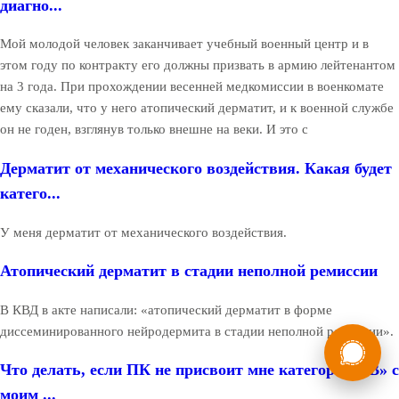
диагно...
Мой молодой человек заканчивает учебный военный центр и в
этом году по контракту его должны призвать в армию лейтенантом
на 3 года. При прохождении весенней медкомиссии в военкомате
ему сказали, что у него атопический дерматит, и к военной службе
он не годен, взглянув только внешне на веки. И это с
Дерматит от механического воздействия. Какая будет
катего...
У меня дерматит от механического воздействия.
Атопический дерматит в стадии неполной ремиссии
В КВД в акте написали: «атопический дерматит в форме
диссеминированного нейродермита в стадии неполной ремиссии».
России
Мы в
Бесплатная
Что делать, если ПК не присвоит мне категорию «В» с
8 (800) 775-35-89
консультация
моим ...