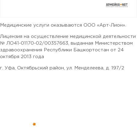
Медицинские услуги оказываются
ООО «Арт-Лион»
.
Лицензия на осуществление медицинской деятельности
№ ЛО41-01170-02/00357663
, выданная
Министерством
здравоохранения Республики Башкортостан
от
24
октября 2013 года
г. Уфа, Октябрьский район, ул. Менделеева, д. 197/2
Обратите внимание — все решения, связанные с
освобождением от призыва, зачислением в запас или
отсрочкой от военной службы, принимаются только
призывной комиссией (военкоматом).