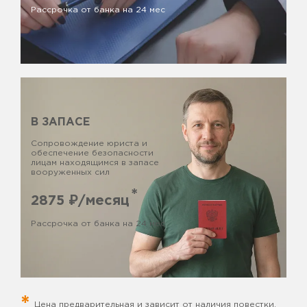
Рассрочка от банка на 24 мес
В ЗАПАСЕ
Сопровождение юриста и
обеспечение безопасности
лицам находящимся в запасе
вооруженных сил
*
2875
₽/месяц
Рассрочка от банка на 24 мес
*
Цена предварительная и зависит от наличия повестки,