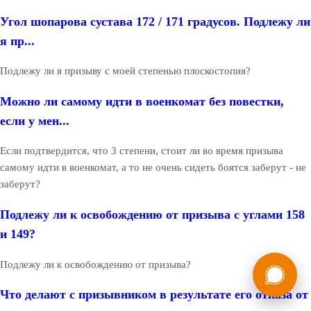
Угол шопарова сустава 172 / 171 градусов. Подлежу ли
я пр...
Подлежу ли я призыву с моей степенью плоскостопия?
Можно ли самому идти в военкомат без повестки,
если у мен...
Если подтвердится, что 3 степени, стоит ли во время призыва
самому идти в военкомат, а то не очень сидеть боятся заберут - не
заберут?
Подлежу ли к освобождению от призыва с углами 158
и 149?
России
Мы в
Подлежу ли к освобождению от призыва?
Бесплатная
8 (800) 775-35-89
Что делают с призывником в результате его отказа от
консультация