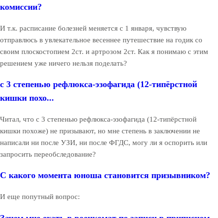
комиссии?
И т.к. расписание болезней меняется с 1 января, чувствую
отправлюсь в увлекательное весеннее путешествие на годик со
своим плоскостопием 2ст. и артрозом 2ст. Как я понимаю с этим
решением уже ничего нельзя поделать?
с 3 степенью рефлюкса-эзофагида (12-типёрстной
кишки похо...
Читал, что с 3 степенью рефлюкса-эзофагида (12-типёрстной
кишки похоже) не призывают, но мне степень в заключении не
написали ни после УЗИ, ни после ФГДС, могу ли я оспорить или
запросить переобследование?
С какого момента юноша становится призывником?
И еще попутный вопрос:
Зачем мне ехать в военкомат по записи в приписном,