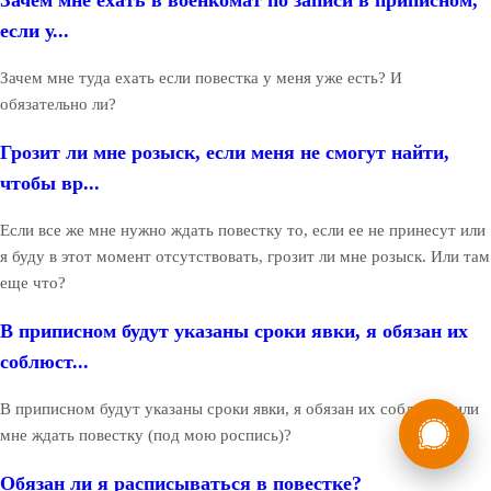
если у...
Зачем мне туда ехать если повестка у меня уже есть? И
обязательно ли?
Грозит ли мне розыск, если меня не смогут найти,
чтобы вр...
Если все же мне нужно ждать повестку то, если ее не принесут или
я буду в этот момент отсутствовать, грозит ли мне розыск. Или там
еще что?
В приписном будут указаны сроки явки, я обязан их
соблюст...
России
В приписном будут указаны сроки явки, я обязан их соблюсти или
Мы в
мне ждать повестку (под мою роспись)?
Бесплатная
8 (800) 775-35-89
консультация
Обязан ли я расписываться в повестке?